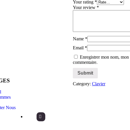
Your rating
*
Your review
*
Name
*
Email
*
Enregistrer mon nom, mon e
commentaire.
GES
Category:
Clavier
NOS CONTACTEZ
l
ommes
ter Nous
+212 525