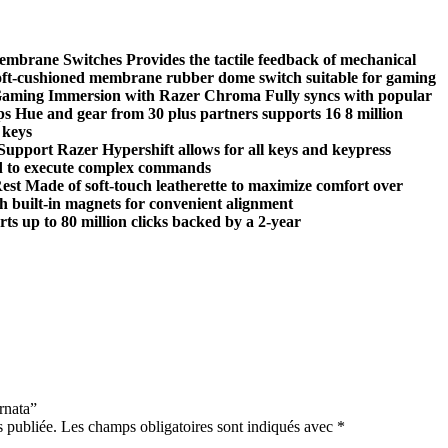
rane Switches Provides the tactile feedback of mechanical
soft-cushioned membrane rubber dome switch suitable for gaming
 Gaming Immersion with Razer Chroma Fully syncs with popular
s Hue and gear from 30 plus partners supports 16 8 million
 keys
pport Razer Hypershift allows for all keys and keypress
d to execute complex commands
st Made of soft-touch leatherette to maximize comfort over
h built-in magnets for convenient alignment
s up to 80 million clicks backed by a 2-year
rnata”
s publiée.
Les champs obligatoires sont indiqués avec
*