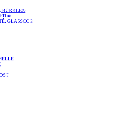
E, BÜRKLE®
FIT®
TÉ, GLASSCO®
MELLE
C
COS®