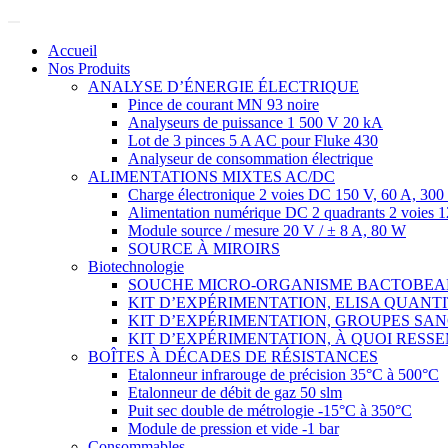
Accueil
Nos Produits
ANALYSE D’ÉNERGIE ÉLECTRIQUE
Pince de courant MN 93 noire
Analyseurs de puissance 1 500 V 20 kA
Lot de 3 pinces 5 A AC pour Fluke 430
Analyseur de consommation électrique
ALIMENTATIONS MIXTES AC/DC
Charge électronique 2 voies DC 150 V, 60 A, 3
Alimentation numérique DC 2 quadrants 2 voies 
Module source / mesure 20 V / ± 8 A, 80 W
SOURCE À MIROIRS
Biotechnologie
SOUCHE MICRO-ORGANISME BACTOBE
KIT D’EXPÉRIMENTATION, ELISA QUANT
KIT D’EXPÉRIMENTATION, GROUPES SA
KIT D’EXPÉRIMENTATION, À QUOI RESSE
BOÎTES À DÉCADES DE RÉSISTANCES
Etalonneur infrarouge de précision 35°C à 500°C
Etalonneur de débit de gaz 50 slm
Puit sec double de métrologie -15°C à 350°C
Module de pression et vide -1 bar
Consommables