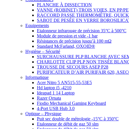
PLANCHE À DISSECTION
VANNE (ROBINET) TROIS VOIES, EN PP/P
RACCORD PASSE THERMOMÈTRE, QUICK
SABOT DE PESÉE EN VERRE BOROSILICA
Equipements
Etalonneur infrarouge de précision 35°C à 500°C
Module de pression et vide -1 bar
Résistances de précision jusqu’à 100 mΩ
Standard McFarland, OXOID®
Hygiène – Sécurité
SURCHAUSSURE PLP BLANCHE AVEC SE
CHARLOTTE CLIP PLP NON TISSÉE BLAN
TROUSSE DE SECOURS ASEP P28
PURIFICATEUR D’AIR PURIFAIR 620, ASE
Informatique
Acer Nitro 5 AN515-55-53E5
Hd laptop i5 -4210
Ideapad 1 14 Laptop
Razer Ornata
Fiodio Mechanical Gaming Keyboard
4-Port USB Hub 3.0
Optique – Physique
Puit sec double de métrologie -15°C à 350°C
Etalonneur de débit de gaz 50 slm