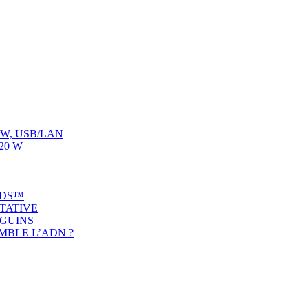
00 W, USB/LAN
120 W
ADS™
ITATIVE
NGUINS
MBLE L’ADN ?