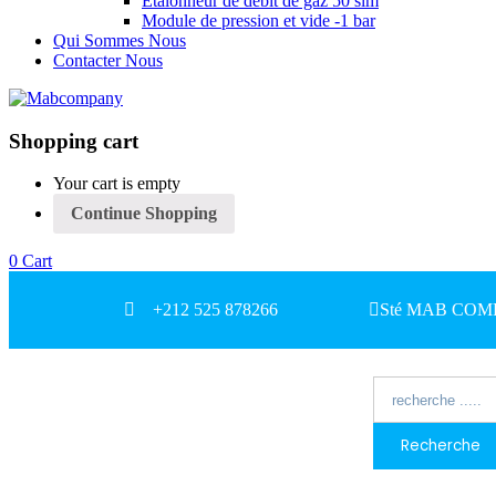
Etalonneur de débit de gaz 50 slm
Module de pression et vide -1 bar
Qui Sommes Nous
Contacter Nous
Shopping cart
Your cart is empty
Continue Shopping
0
Cart
+212 525 878266
Sté MAB COMPAN
Recherche