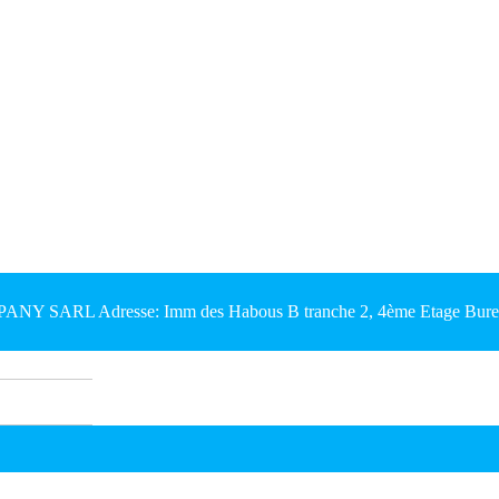
Y SARL Adresse: Imm des Habous B tranche 2, 4ème Etage Bureau 