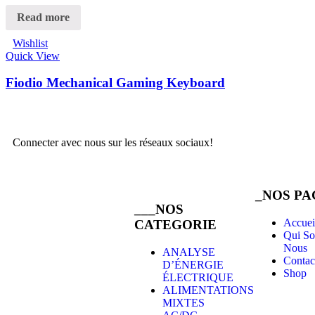
Read more
Wishlist
Quick View
Fiodio Mechanical Gaming Keyboard
Connecter avec nous sur les réseaux sociaux!
_
NOS PA
Sté MAB COMPANY SARL
___
NOS
Adresse: Imm des Habous B tranche
2, 4ème Etage Bureau 18 Av. Allal El
Accuei
CATEGORIE
Fassi Marrakech
Qui S
Nous
ANALYSE
Contac
D’ÉNERGIE
Shop
ÉLECTRIQUE
ALIMENTATIONS
MIXTES