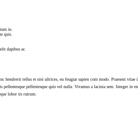
ntum in.
te quis.
lit dapibus ac.
c hendrerit tellus et nisi ultrices, eu feugiat sapien com modo. Praesent vitae 
is pellentesque pellentesque quis vel nulla. Vivamus a lacinia sem. Integer in eni
que lobor tis rutrum.