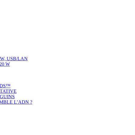
00 W, USB/LAN
120 W
ADS™
ITATIVE
NGUINS
MBLE L’ADN ?