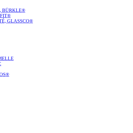
E, BÜRKLE®
FIT®
TÉ, GLASSCO®
MELLE
C
COS®