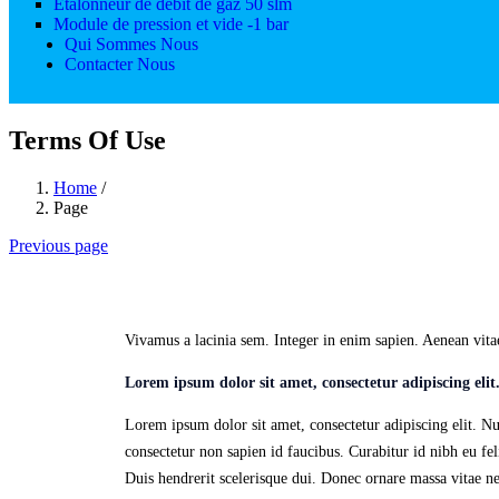
Etalonneur de débit de gaz 50 slm
Module de pression et vide -1 bar
Qui Sommes Nous
Contacter Nous
Terms Of Use
Home
/
Page
Previous page
Vivamus a lacinia sem. Integer in enim sapien. Aenean vitae 
Lorem ipsum
dolor sit amet
, consectetur adipiscing eli
Lorem ipsum dolor sit amet, consectetur adipiscing elit. Nun
consectetur non sapien id faucibus. Curabitur id nibh eu fel
Duis hendrerit scelerisque dui. Donec ornare massa vitae ne