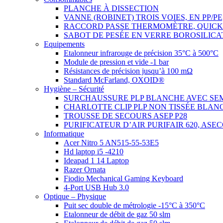
PLANCHE À DISSECTION
VANNE (ROBINET) TROIS VOIES, EN PP/P
RACCORD PASSE THERMOMÈTRE, QUICK
SABOT DE PESÉE EN VERRE BOROSILICA
Equipements
Etalonneur infrarouge de précision 35°C à 500°C
Module de pression et vide -1 bar
Résistances de précision jusqu’à 100 mΩ
Standard McFarland, OXOID®
Hygiène – Sécurité
SURCHAUSSURE PLP BLANCHE AVEC SE
CHARLOTTE CLIP PLP NON TISSÉE BLAN
TROUSSE DE SECOURS ASEP P28
PURIFICATEUR D’AIR PURIFAIR 620, ASE
Informatique
Acer Nitro 5 AN515-55-53E5
Hd laptop i5 -4210
Ideapad 1 14 Laptop
Razer Ornata
Fiodio Mechanical Gaming Keyboard
4-Port USB Hub 3.0
Optique – Physique
Puit sec double de métrologie -15°C à 350°C
Etalonneur de débit de gaz 50 slm