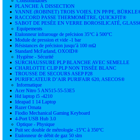
Consommables
PLANCHE À DISSECTION
VANNE (ROBINET) TROIS VOIES, EN PP/PE, BÜRKLE
RACCORD PASSE THERMOMÈTRE, QUICKFIT®
SABOT DE PESÉE EN VERRE BOROSILICATÉ, GLAS
Equipements
Etalonneur infrarouge de précision 35°C à 500°C
Module de pression et vide -1 bar
Résistances de précision jusqu’à 100 mΩ
Standard McFarland, OXOID®
Hygiène - Sécurité
SURCHAUSSURE PLP BLANCHE AVEC SEMELLE
CHARLOTTE CLIP PLP NON TISSÉE BLANC
TROUSSE DE SECOURS ASEP P28
PURIFICATEUR D’AIR PURIFAIR 620, ASECOS®
Informatique
Acer Nitro 5 AN515-55-53E5
Hd laptop i5 -4210
Ideapad 1 14 Laptop
Razer Ornata
Fiodio Mechanical Gaming Keyboard
4-Port USB Hub 3.0
Optique - Physique
Puit sec double de métrologie -15°C à 350°C
Etalonneur de débit de gaz 50 slm