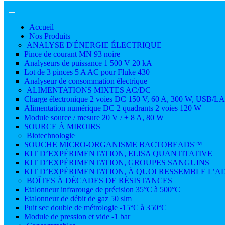
Accueil
Nos Produits
ANALYSE D'ÉNERGIE ÉLECTRIQUE
Pince de courant MN 93 noire
Analyseurs de puissance 1 500 V 20 kA
Lot de 3 pinces 5 A AC pour Fluke 430
Analyseur de consommation électrique
ALIMENTATIONS MIXTES AC/DC
Charge électronique 2 voies DC 150 V, 60 A, 300 W, USB/L
Alimentation numérique DC 2 quadrants 2 voies 120 W
Module source / mesure 20 V / ± 8 A, 80 W
SOURCE À MIROIRS
Biotechnologie
SOUCHE MICRO-ORGANISME BACTOBEADS™
KIT D’EXPÉRIMENTATION, ELISA QUANTITATIVE
KIT D’EXPÉRIMENTATION, GROUPES SANGUINS
KIT D’EXPÉRIMENTATION, À QUOI RESSEMBLE L’AD
BOÎTES À DÉCADES DE RÉSISTANCES
Etalonneur infrarouge de précision 35°C à 500°C
Etalonneur de débit de gaz 50 slm
Puit sec double de métrologie -15°C à 350°C
Module de pression et vide -1 bar