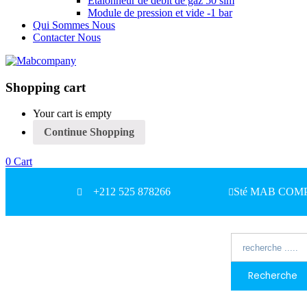
Etalonneur de débit de gaz 50 slm
Module de pression et vide -1 bar
Qui Sommes Nous
Contacter Nous
Shopping cart
Your cart is empty
Continue Shopping
0
Cart
+212 525 878266
Sté MAB COMPAN
Recherche