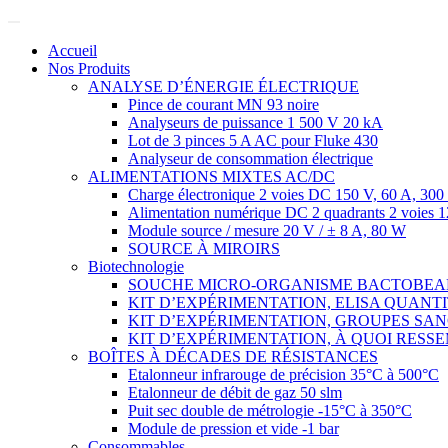
Accueil
Nos Produits
ANALYSE D’ÉNERGIE ÉLECTRIQUE
Pince de courant MN 93 noire
Analyseurs de puissance 1 500 V 20 kA
Lot de 3 pinces 5 A AC pour Fluke 430
Analyseur de consommation électrique
ALIMENTATIONS MIXTES AC/DC
Charge électronique 2 voies DC 150 V, 60 A, 3
Alimentation numérique DC 2 quadrants 2 voies 
Module source / mesure 20 V / ± 8 A, 80 W
SOURCE À MIROIRS
Biotechnologie
SOUCHE MICRO-ORGANISME BACTOBE
KIT D’EXPÉRIMENTATION, ELISA QUANT
KIT D’EXPÉRIMENTATION, GROUPES SA
KIT D’EXPÉRIMENTATION, À QUOI RESSE
BOÎTES À DÉCADES DE RÉSISTANCES
Etalonneur infrarouge de précision 35°C à 500°C
Etalonneur de débit de gaz 50 slm
Puit sec double de métrologie -15°C à 350°C
Module de pression et vide -1 bar
Consommables