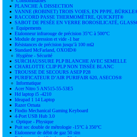
Consommables
PLANCHE À DISSECTION
VANNE (ROBINET) TROIS VOIES, EN PP/PE, BÜRKLE
RACCORD PASSE THERMOMÈTRE, QUICKFIT®
SABOT DE PESÉE EN VERRE BOROSILICATÉ, GLAS
Equipements
Etalonneur infrarouge de précision 35°C à 500°C
Module de pression et vide -1 bar
Résistances de précision jusqu’à 100 mΩ
Standard McFarland, OXOID®
Hygiène - Sécurité
SURCHAUSSURE PLP BLANCHE AVEC SEMELLE
CHARLOTTE CLIP PLP NON TISSÉE BLANC
TROUSSE DE SECOURS ASEP P28
PURIFICATEUR D’AIR PURIFAIR 620, ASECOS®
Informatique
Acer Nitro 5 AN515-55-53E5
Hd laptop i5 -4210
Ideapad 1 14 Laptop
Razer Ornata
Fiodio Mechanical Gaming Keyboard
4-Port USB Hub 3.0
Optique - Physique
Puit sec double de métrologie -15°C à 350°C
Etalonneur de débit de gaz 50 slm