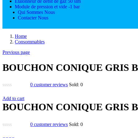
Etalonneur de débit de gaz 50 slm
Module de pression et vide -1 bar
Qui Sommes Nous
Contacter Nous
Home
Consommables
Previous page
BOUCHON CONIQUE GRIS B
0
customer reviews
Sold:
0
Add to cart
BOUCHON CONIQUE GRIS B
0
customer reviews
Sold:
0