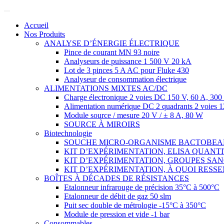
Accueil
Nos Produits
ANALYSE D’ÉNERGIE ÉLECTRIQUE
Pince de courant MN 93 noire
Analyseurs de puissance 1 500 V 20 kA
Lot de 3 pinces 5 A AC pour Fluke 430
Analyseur de consommation électrique
ALIMENTATIONS MIXTES AC/DC
Charge électronique 2 voies DC 150 V, 60 A, 3
Alimentation numérique DC 2 quadrants 2 voies 
Module source / mesure 20 V / ± 8 A, 80 W
SOURCE À MIROIRS
Biotechnologie
SOUCHE MICRO-ORGANISME BACTOBE
KIT D’EXPÉRIMENTATION, ELISA QUANT
KIT D’EXPÉRIMENTATION, GROUPES SA
KIT D’EXPÉRIMENTATION, À QUOI RESSE
BOÎTES À DÉCADES DE RÉSISTANCES
Etalonneur infrarouge de précision 35°C à 500°C
Etalonneur de débit de gaz 50 slm
Puit sec double de métrologie -15°C à 350°C
Module de pression et vide -1 bar
Consommables