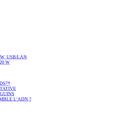
00 W, USB/LAN
120 W
ADS™
ITATIVE
NGUINS
MBLE L’ADN ?