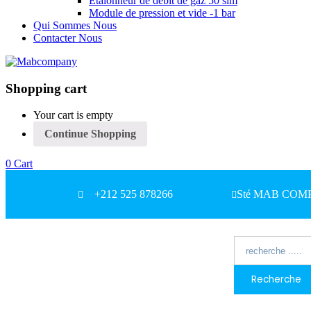
Etalonneur de débit de gaz 50 slm
Module de pression et vide -1 bar
Qui Sommes Nous
Contacter Nous
Shopping cart
Your cart is empty
Continue Shopping
0
Cart
+212 525 878266
Sté MAB COMPAN
Recherche