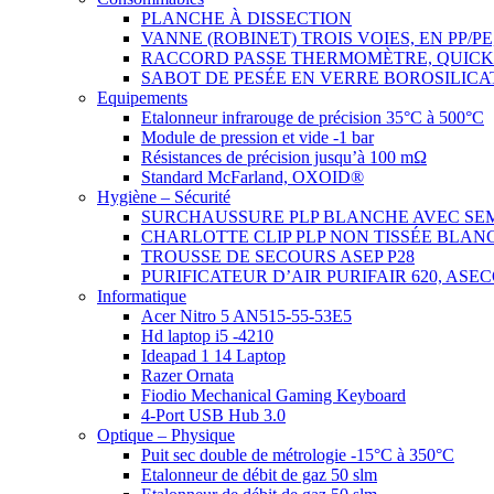
PLANCHE À DISSECTION
VANNE (ROBINET) TROIS VOIES, EN PP/P
RACCORD PASSE THERMOMÈTRE, QUICK
SABOT DE PESÉE EN VERRE BOROSILICA
Equipements
Etalonneur infrarouge de précision 35°C à 500°C
Module de pression et vide -1 bar
Résistances de précision jusqu’à 100 mΩ
Standard McFarland, OXOID®
Hygiène – Sécurité
SURCHAUSSURE PLP BLANCHE AVEC SE
CHARLOTTE CLIP PLP NON TISSÉE BLAN
TROUSSE DE SECOURS ASEP P28
PURIFICATEUR D’AIR PURIFAIR 620, ASE
Informatique
Acer Nitro 5 AN515-55-53E5
Hd laptop i5 -4210
Ideapad 1 14 Laptop
Razer Ornata
Fiodio Mechanical Gaming Keyboard
4-Port USB Hub 3.0
Optique – Physique
Puit sec double de métrologie -15°C à 350°C
Etalonneur de débit de gaz 50 slm