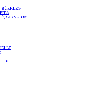
E, BÜRKLE®
FIT®
TÉ, GLASSCO®
MELLE
C
COS®