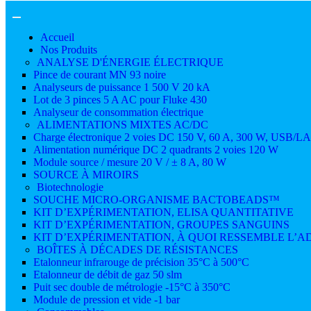
Accueil
Nos Produits
ANALYSE D'ÉNERGIE ÉLECTRIQUE
Pince de courant MN 93 noire
Analyseurs de puissance 1 500 V 20 kA
Lot de 3 pinces 5 A AC pour Fluke 430
Analyseur de consommation électrique
ALIMENTATIONS MIXTES AC/DC
Charge électronique 2 voies DC 150 V, 60 A, 300 W, USB/L
Alimentation numérique DC 2 quadrants 2 voies 120 W
Module source / mesure 20 V / ± 8 A, 80 W
SOURCE À MIROIRS
Biotechnologie
SOUCHE MICRO-ORGANISME BACTOBEADS™
KIT D’EXPÉRIMENTATION, ELISA QUANTITATIVE
KIT D’EXPÉRIMENTATION, GROUPES SANGUINS
KIT D’EXPÉRIMENTATION, À QUOI RESSEMBLE L’AD
BOÎTES À DÉCADES DE RÉSISTANCES
Etalonneur infrarouge de précision 35°C à 500°C
Etalonneur de débit de gaz 50 slm
Puit sec double de métrologie -15°C à 350°C
Module de pression et vide -1 bar