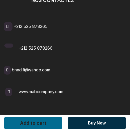
NOS CONTACTEZ
+212 525 878265
+212 525 878266
bnadifi@yahoo.com
www.mabcompany.com
Copyright © Tous Les Droits Sont Réservés.
Add to cart
Buy Now