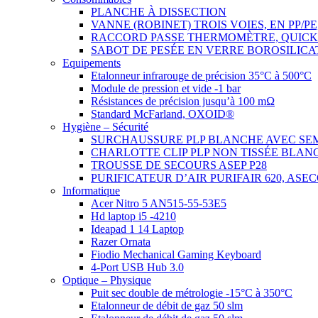
PLANCHE À DISSECTION
VANNE (ROBINET) TROIS VOIES, EN PP/P
RACCORD PASSE THERMOMÈTRE, QUICK
SABOT DE PESÉE EN VERRE BOROSILICA
Equipements
Etalonneur infrarouge de précision 35°C à 500°C
Module de pression et vide -1 bar
Résistances de précision jusqu’à 100 mΩ
Standard McFarland, OXOID®
Hygiène – Sécurité
SURCHAUSSURE PLP BLANCHE AVEC SE
CHARLOTTE CLIP PLP NON TISSÉE BLAN
TROUSSE DE SECOURS ASEP P28
PURIFICATEUR D’AIR PURIFAIR 620, ASE
Informatique
Acer Nitro 5 AN515-55-53E5
Hd laptop i5 -4210
Ideapad 1 14 Laptop
Razer Ornata
Fiodio Mechanical Gaming Keyboard
4-Port USB Hub 3.0
Optique – Physique
Puit sec double de métrologie -15°C à 350°C
Etalonneur de débit de gaz 50 slm