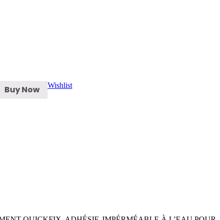
Wishlist
Buy Now
“PANSEMENT QUICKFIX, ADHÉSIF, IMPÉRMÉABLE À L’EAU POUR