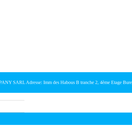
Y SARL Adresse: Imm des Habous B tranche 2, 4ème Etage Bureau 