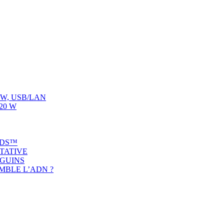
00 W, USB/LAN
120 W
ADS™
ITATIVE
NGUINS
MBLE L’ADN ?