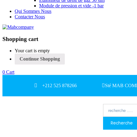
Etalonneur de débit de gaz 50 slm
Module de pression et vide -1 bar
Qui Sommes Nous
Contacter Nous
Shopping cart
Your cart is empty
Continue Shopping
0
Cart
+212 525 878266
Sté MAB COMPAN
Recherche