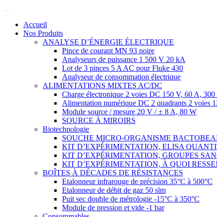
Accueil
Nos Produits
ANALYSE D’ÉNERGIE ÉLECTRIQUE
Pince de courant MN 93 noire
Analyseurs de puissance 1 500 V 20 kA
Lot de 3 pinces 5 A AC pour Fluke 430
Analyseur de consommation électrique
ALIMENTATIONS MIXTES AC/DC
Charge électronique 2 voies DC 150 V, 60 A, 3
Alimentation numérique DC 2 quadrants 2 voies 
Module source / mesure 20 V / ± 8 A, 80 W
SOURCE À MIROIRS
Biotechnologie
SOUCHE MICRO-ORGANISME BACTOBE
KIT D’EXPÉRIMENTATION, ELISA QUANT
KIT D’EXPÉRIMENTATION, GROUPES SA
KIT D’EXPÉRIMENTATION, À QUOI RESSE
BOÎTES À DÉCADES DE RÉSISTANCES
Etalonneur infrarouge de précision 35°C à 500°C
Etalonneur de débit de gaz 50 slm
Puit sec double de métrologie -15°C à 350°C
Module de pression et vide -1 bar
Consommables