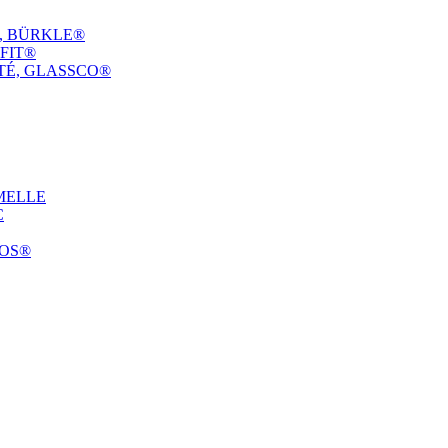
E, BÜRKLE®
FIT®
TÉ, GLASSCO®
MELLE
C
COS®