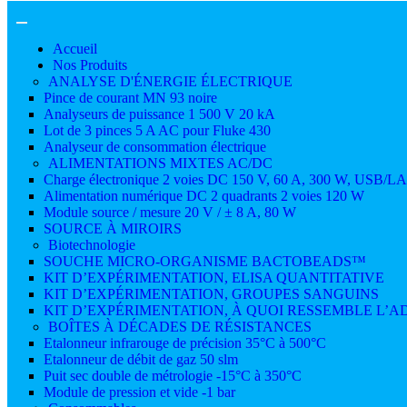
Accueil
Nos Produits
ANALYSE D'ÉNERGIE ÉLECTRIQUE
Pince de courant MN 93 noire
Analyseurs de puissance 1 500 V 20 kA
Lot de 3 pinces 5 A AC pour Fluke 430
Analyseur de consommation électrique
ALIMENTATIONS MIXTES AC/DC
Charge électronique 2 voies DC 150 V, 60 A, 300 W, USB/L
Alimentation numérique DC 2 quadrants 2 voies 120 W
Module source / mesure 20 V / ± 8 A, 80 W
SOURCE À MIROIRS
Biotechnologie
SOUCHE MICRO-ORGANISME BACTOBEADS™
KIT D’EXPÉRIMENTATION, ELISA QUANTITATIVE
KIT D’EXPÉRIMENTATION, GROUPES SANGUINS
KIT D’EXPÉRIMENTATION, À QUOI RESSEMBLE L’AD
BOÎTES À DÉCADES DE RÉSISTANCES
Etalonneur infrarouge de précision 35°C à 500°C
Etalonneur de débit de gaz 50 slm
Puit sec double de métrologie -15°C à 350°C
Module de pression et vide -1 bar