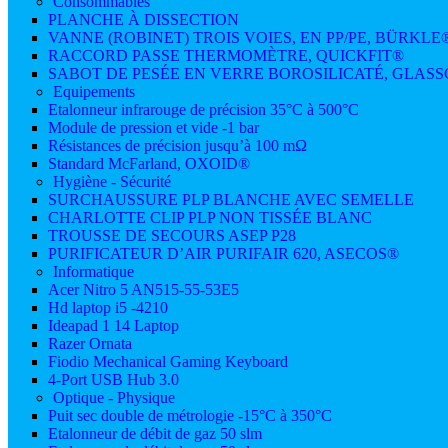
Consommables
PLANCHE À DISSECTION
VANNE (ROBINET) TROIS VOIES, EN PP/PE, BÜRKLE
RACCORD PASSE THERMOMÈTRE, QUICKFIT®
SABOT DE PESÉE EN VERRE BOROSILICATÉ, GLAS
Equipements
Etalonneur infrarouge de précision 35°C à 500°C
Module de pression et vide -1 bar
Résistances de précision jusqu’à 100 mΩ
Standard McFarland, OXOID®
Hygiène - Sécurité
SURCHAUSSURE PLP BLANCHE AVEC SEMELLE
CHARLOTTE CLIP PLP NON TISSÉE BLANC
TROUSSE DE SECOURS ASEP P28
PURIFICATEUR D’AIR PURIFAIR 620, ASECOS®
Informatique
Acer Nitro 5 AN515-55-53E5
Hd laptop i5 -4210
Ideapad 1 14 Laptop
Razer Ornata
Fiodio Mechanical Gaming Keyboard
4-Port USB Hub 3.0
Optique - Physique
Puit sec double de métrologie -15°C à 350°C
Etalonneur de débit de gaz 50 slm